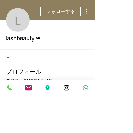
その他
フォローする
lashbeauty
管理者
lashbeauty
プロフィール
登録日： 2020年5月13日
記事
2025年5月16日
∙
1
分
What is styling sealer ?